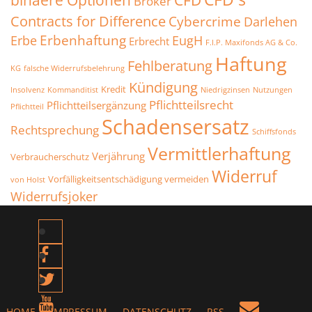
Broker
Contracts for Difference
Cybercrime
Darlehen
Erbenhaftung
Erbe
EugH
Erbrecht
F.I.P. Maxifonds AG & Co.
Haftung
Fehlberatung
KG
falsche Widerrufsbelehrung
Kündigung
Kredit
Insolvenz
Kommanditist
Niedrigzinsen
Nutzungen
Pflichtteilsrecht
Pflichtteilsergänzung
Pflichtteil
Schadensersatz
Rechtsprechung
Schiffsfonds
Vermittlerhaftung
Verjährung
Verbraucherschutz
Widerruf
Vorfälligkeitsentschädigung vermeiden
von Holst
Widerrufsjoker
HOME
IMPRESSUM
DATENSCHUTZ
RSS