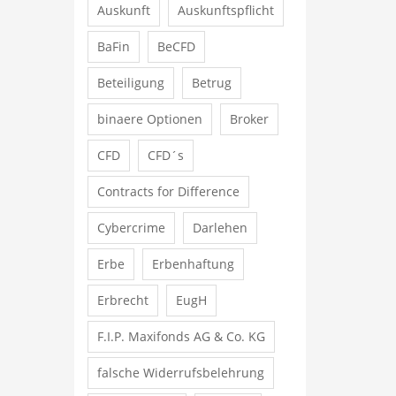
Auskunft
Auskunftspflicht
BaFin
BeCFD
Beteiligung
Betrug
binaere Optionen
Broker
CFD
CFD´s
Contracts for Difference
Cybercrime
Darlehen
Erbe
Erbenhaftung
Erbrecht
EugH
F.I.P. Maxifonds AG & Co. KG
falsche Widerrufsbelehrung