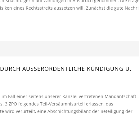
echtsnachfolgerin auf Zahlungen in Anspruch genommen. Die Frag
Risiken eines Rechtsstreits aussetzen will. Zunächst die gute Nachr
G DURCH AUSSERORDENTLICHE KÜNDIGUNG U. A
 im Fall einer seitens unserer Kanzlei vertretenen Mandantschaft 
 3 ZPO folgendes Teil-Versäumnisurteil erlassen, das
agte wird verurteilt, eine Abschichtungsbilanz der Beteiligung der