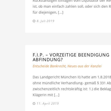
Rückständigen Einlagen vom Liquidator der R
ist, ob man einfach zahlen soll, oder sich den 
für diejenigen, [...]
8. Juli 2019
F.I.P. – VORZEITIGE BEENDIGUN
BFINDUNG?
Entscheide Bankrecht
,
Neues aus der Kanzlei
Das Landgericht München II) hatte am 1.8.2018
ohne mündliche Verhandlung- gemäß § 331 Abs.
zwischenzeitlich rechtskräftig ist: 1.) die Bekl
Klägerin mit [...]
11. April 2019