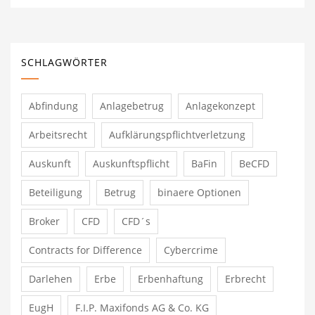
SCHLAGWÖRTER
Abfindung
Anlagebetrug
Anlagekonzept
Arbeitsrecht
Aufklärungspflichtverletzung
Auskunft
Auskunftspflicht
BaFin
BeCFD
Beteiligung
Betrug
binaere Optionen
Broker
CFD
CFD´s
Contracts for Difference
Cybercrime
Darlehen
Erbe
Erbenhaftung
Erbrecht
EugH
F.I.P. Maxifonds AG & Co. KG