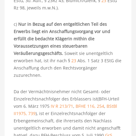
EStG, 30. Aufl., § 23Rz 43; Blümich/Glenk, §
23
EStG
Rz 98, jeweils m.w.N.).
c)
Nur in Bezug auf den entgeltlichen Teil des
Erwerbs liegt ein Anschaffungsvorgang vor und
erfüllt die bedachte Klägerin mithin die
Voraussetzungen eines steuerbaren
Veräußerungsgeschäfts.
Soweit sie unentgeltlich
erworben hat, ist ihr nach §
23
Abs. 1 Satz 3 EStG die
Anschaffung durch den Rechtsvorgänger
zuzurechnen.
Da der Vermächtnisnehmer nicht Gesamt- oder
Einzelrechtsnachfolger des Erblassers ist(BFH-Urteil
vom 6. März 1975
IV R 213/71
,
BFHE 116, 254
,
BStBl
II1975, 739
), ist er Einzelrechtsnachfolger der
Erbengemeinschaft, die ihrerseits den Nachlass
unentgeltlich erworben und damit nicht angeschafft
hat(vgl. dazu BFH-Beschluss vom 5. Juli 1990
GrS