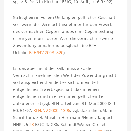
vgl. z.B. Reiß in Kirchhof,EStG, 10. Aufl., § 16 Rz 92).
So liegt ein in vollem Umfang entgeltliches Geschäft
vor, wenn der Vermächtnisnehmer für den Erwerb
des vermachten Gegenstandes eine Gegenleistung
erbringen muss, deren Wert die vermächtnisweise
Zuwendung annähernd ausgleicht (so BFH-
Urteilin
BFH/NV 2003, 820
).
Ist das aber nicht der Fall, muss also der
Vermächtnisnehmer den Wert der Zuwendung nicht
voll ausgleichen,handelt es sich um ein teil-
entgeltliches Erwerbsgeschäft, das in einen
entgeltlichen und in einen unentgeltlichen Teil
aufzuteilen ist (vgl. BFH-Urteil vom 31. Mai 2000 IX R
50, 51/97,
BFH/NV 2000, 1396
; vgl. dazu die h.M.im
Schrifttum, z.B. Musil in Herrmann/Heuer/Raupach –
HHR–, §
23
EStG Rz 236; Schmidt/Weber-Grellet,