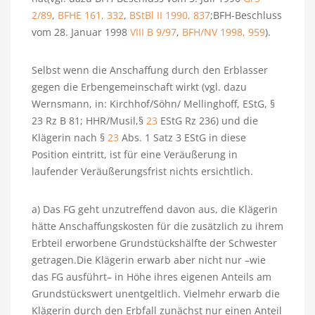
2/89
,
BFHE 161, 332
,
BStBl II 1990, 837
;BFH-Beschluss
vom 28. Januar 1998
VIII B 9/97
,
BFH/NV 1998, 959
).
Selbst wenn die Anschaffung durch den Erblasser
gegen die Erbengemeinschaft wirkt (vgl. dazu
Wernsmann, in: Kirchhof/Söhn/ Mellinghoff, EStG, §
23 Rz B 81; HHR/Musil,§
23
EStG Rz 236) und die
Klägerin nach §
23
Abs. 1 Satz 3 EStG in diese
Position eintritt, ist für eine Veräußerung in
laufender Veräußerungsfrist nichts ersichtlich.
a) Das FG geht unzutreffend davon aus, die Klägerin
hätte Anschaffungskosten für die zusätzlich zu ihrem
Erbteil erworbene Grundstückshälfte der Schwester
getragen.Die Klägerin erwarb aber nicht nur –wie
das FG ausführt– in Höhe ihres eigenen Anteils am
Grundstückswert unentgeltlich. Vielmehr erwarb die
Klägerin durch den Erbfall zunächst nur einen Anteil