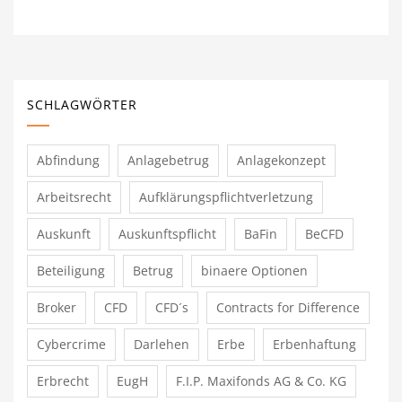
SCHLAGWÖRTER
Abfindung
Anlagebetrug
Anlagekonzept
Arbeitsrecht
Aufklärungspflichtverletzung
Auskunft
Auskunftspflicht
BaFin
BeCFD
Beteiligung
Betrug
binaere Optionen
Broker
CFD
CFD´s
Contracts for Difference
Cybercrime
Darlehen
Erbe
Erbenhaftung
Erbrecht
EugH
F.I.P. Maxifonds AG & Co. KG