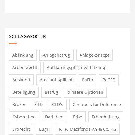
SCHLAGWÖRTER
Abfindung
Anlagebetrug
Anlagekonzept
Arbeitsrecht
Aufklärungspflichtverletzung
Auskunft
Auskunftspflicht
BaFin
BeCFD
Beteiligung
Betrug
binaere Optionen
Broker
CFD
CFD´s
Contracts for Difference
Cybercrime
Darlehen
Erbe
Erbenhaftung
Erbrecht
EugH
F.I.P. Maxifonds AG & Co. KG