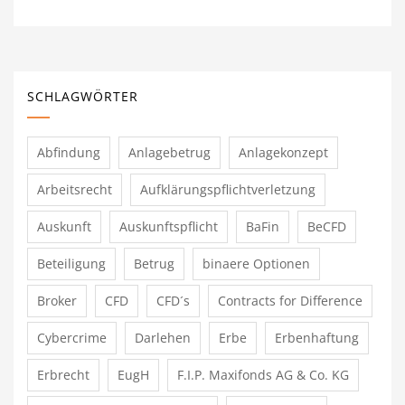
SCHLAGWÖRTER
Abfindung
Anlagebetrug
Anlagekonzept
Arbeitsrecht
Aufklärungspflichtverletzung
Auskunft
Auskunftspflicht
BaFin
BeCFD
Beteiligung
Betrug
binaere Optionen
Broker
CFD
CFD´s
Contracts for Difference
Cybercrime
Darlehen
Erbe
Erbenhaftung
Erbrecht
EugH
F.I.P. Maxifonds AG & Co. KG