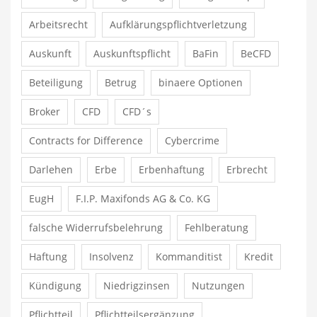
Arbeitsrecht
Aufklärungspflichtverletzung
Auskunft
Auskunftspflicht
BaFin
BeCFD
Beteiligung
Betrug
binaere Optionen
Broker
CFD
CFD´s
Contracts for Difference
Cybercrime
Darlehen
Erbe
Erbenhaftung
Erbrecht
EugH
F.I.P. Maxifonds AG & Co. KG
falsche Widerrufsbelehrung
Fehlberatung
Haftung
Insolvenz
Kommanditist
Kredit
Kündigung
Niedrigzinsen
Nutzungen
Pflichtteil
Pflichtteilsergänzung