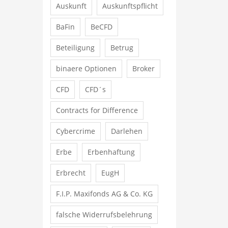
Auskunft
Auskunftspflicht
BaFin
BeCFD
Beteiligung
Betrug
binaere Optionen
Broker
CFD
CFD´s
Contracts for Difference
Cybercrime
Darlehen
Erbe
Erbenhaftung
Erbrecht
EugH
F.I.P. Maxifonds AG & Co. KG
falsche Widerrufsbelehrung