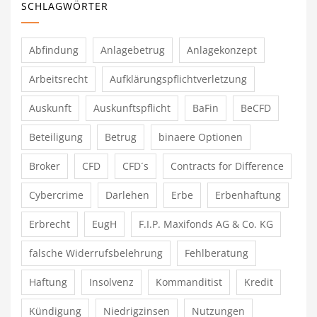
SCHLAGWÖRTER
Abfindung
Anlagebetrug
Anlagekonzept
Arbeitsrecht
Aufklärungspflichtverletzung
Auskunft
Auskunftspflicht
BaFin
BeCFD
Beteiligung
Betrug
binaere Optionen
Broker
CFD
CFD´s
Contracts for Difference
Cybercrime
Darlehen
Erbe
Erbenhaftung
Erbrecht
EugH
F.I.P. Maxifonds AG & Co. KG
falsche Widerrufsbelehrung
Fehlberatung
Haftung
Insolvenz
Kommanditist
Kredit
Kündigung
Niedrigzinsen
Nutzungen