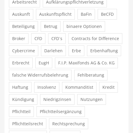
Arbeitsrecht
Aufklärungspflichtverletzung
Auskunft
Auskunftspflicht
BaFin
BeCFD
Beteiligung
Betrug
binaere Optionen
Broker
CFD
CFD´s
Contracts for Difference
Cybercrime
Darlehen
Erbe
Erbenhaftung
Erbrecht
EugH
F.I.P. Maxifonds AG & Co. KG
falsche Widerrufsbelehrung
Fehlberatung
Haftung
Insolvenz
Kommanditist
Kredit
Kündigung
Niedrigzinsen
Nutzungen
Pflichtteil
Pflichtteilsergänzung
Pflichtteilsrecht
Rechtsprechung