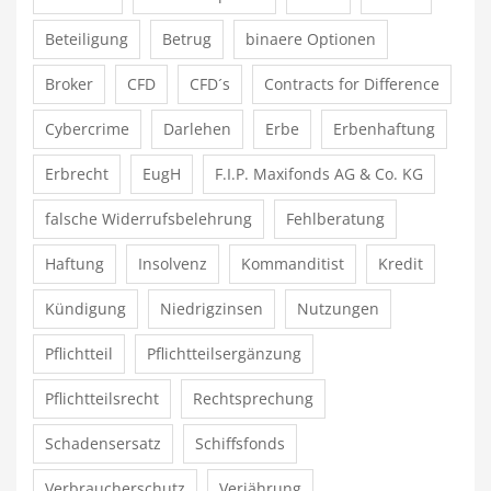
Beteiligung
Betrug
binaere Optionen
Broker
CFD
CFD´s
Contracts for Difference
Cybercrime
Darlehen
Erbe
Erbenhaftung
Erbrecht
EugH
F.I.P. Maxifonds AG & Co. KG
falsche Widerrufsbelehrung
Fehlberatung
Haftung
Insolvenz
Kommanditist
Kredit
Kündigung
Niedrigzinsen
Nutzungen
Pflichtteil
Pflichtteilsergänzung
Pflichtteilsrecht
Rechtsprechung
Schadensersatz
Schiffsfonds
Verbraucherschutz
Verjährung