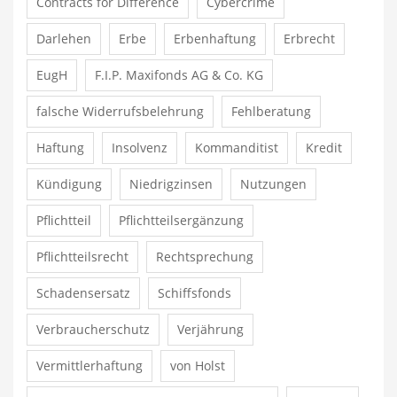
Contracts for Difference
Cybercrime
Darlehen
Erbe
Erbenhaftung
Erbrecht
EugH
F.I.P. Maxifonds AG & Co. KG
falsche Widerrufsbelehrung
Fehlberatung
Haftung
Insolvenz
Kommanditist
Kredit
Kündigung
Niedrigzinsen
Nutzungen
Pflichtteil
Pflichtteilsergänzung
Pflichtteilsrecht
Rechtsprechung
Schadensersatz
Schiffsfonds
Verbraucherschutz
Verjährung
Vermittlerhaftung
von Holst