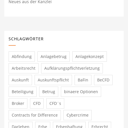
Neues aus der Kanzlei
SCHLAGWÖRTER
Abfindung
Anlagebetrug
Anlagekonzept
Arbeitsrecht
Aufklärungspflichtverletzung
Auskunft
Auskunftspflicht
BaFin
BeCFD
Beteiligung
Betrug
binaere Optionen
Broker
CFD
CFD´s
Contracts for Difference
Cybercrime
Darlehen
Erbe
Erbenhaftung
Erbrecht