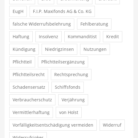
EugH
F.I.P. Maxifonds AG & Co. KG
falsche Widerrufsbelehrung
Fehlberatung
Haftung
Insolvenz
Kommanditist
Kredit
Kündigung
Niedrigzinsen
Nutzungen
Pflichtteil
Pflichtteilsergänzung
Pflichtteilsrecht
Rechtsprechung
Schadensersatz
Schiffsfonds
Verbraucherschutz
Verjährung
Vermittlerhaftung
von Holst
Vorfälligkeitsentschädigung vermeiden
Widerruf
Widerrufsjoker