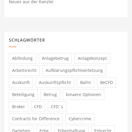
Neues aus der Kanzlei
SCHLAGWÖRTER
Abfindung
Anlagebetrug
Anlagekonzept
Arbeitsrecht
Aufklärungspflichtverletzung
Auskunft
Auskunftspflicht
BaFin
BeCFD
Beteiligung
Betrug
binaere Optionen
Broker
CFD
CFD´s
Contracts for Difference
Cybercrime
Darlehen
Erbe
Erbenhaftung
Erbrecht