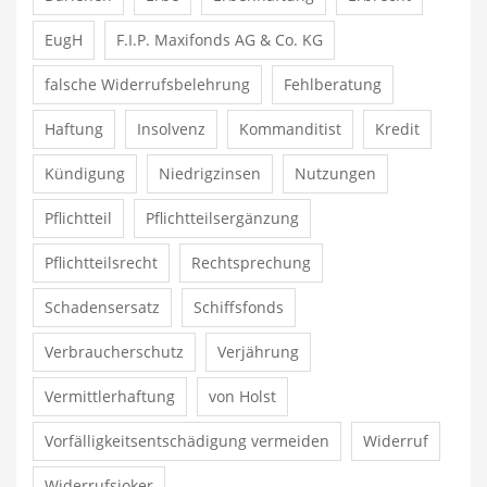
EugH
F.I.P. Maxifonds AG & Co. KG
falsche Widerrufsbelehrung
Fehlberatung
Haftung
Insolvenz
Kommanditist
Kredit
Kündigung
Niedrigzinsen
Nutzungen
Pflichtteil
Pflichtteilsergänzung
Pflichtteilsrecht
Rechtsprechung
Schadensersatz
Schiffsfonds
Verbraucherschutz
Verjährung
Vermittlerhaftung
von Holst
Vorfälligkeitsentschädigung vermeiden
Widerruf
Widerrufsjoker