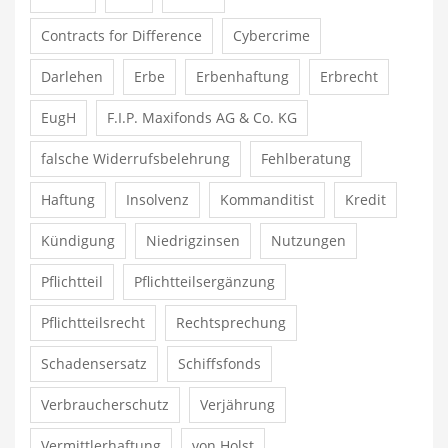
Contracts for Difference
Cybercrime
Darlehen
Erbe
Erbenhaftung
Erbrecht
EugH
F.I.P. Maxifonds AG & Co. KG
falsche Widerrufsbelehrung
Fehlberatung
Haftung
Insolvenz
Kommanditist
Kredit
Kündigung
Niedrigzinsen
Nutzungen
Pflichtteil
Pflichtteilsergänzung
Pflichtteilsrecht
Rechtsprechung
Schadensersatz
Schiffsfonds
Verbraucherschutz
Verjährung
Vermittlerhaftung
von Holst