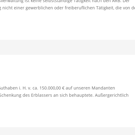
erwaltung ist keine selbstständige Tätigkeit nach den ARB. Der
nicht einer gewerblichen oder freiberuflichen Tätigkeit, die von d
uthaben i. H. v. ca. 150.000,00 € auf unseren Mandanten
chenkung des Erblassers an sich behauptete. Außergerichtlich