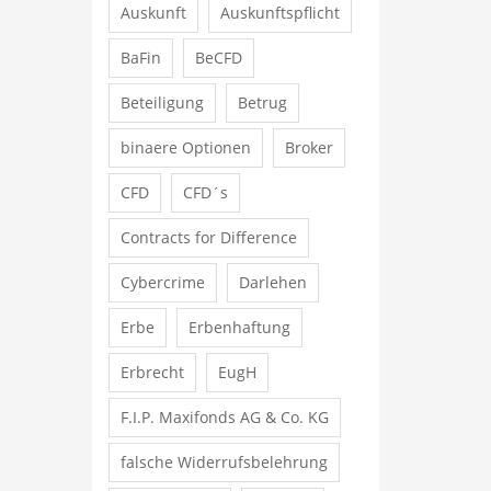
Auskunft
Auskunftspflicht
BaFin
BeCFD
Beteiligung
Betrug
binaere Optionen
Broker
CFD
CFD´s
Contracts for Difference
Cybercrime
Darlehen
Erbe
Erbenhaftung
Erbrecht
EugH
F.I.P. Maxifonds AG & Co. KG
falsche Widerrufsbelehrung